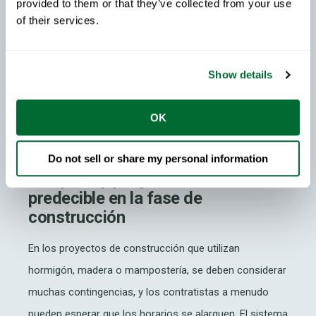
provided to them or that they’ve collected from your use
errores en la fabricación. Los trabajadores pueden
of their services.
erguir estructuras sin retrasos debido a ajustes
repentinos o la necesidad de esperar por partes
Show details
revisadas. Y con el alto rendimiento de la maquinaria de
perfilado, las piezas más precisas llegan al lugar, más
OK
rápido y con una calidad constante.
La Tercera Fase: preparación
Do not sell or share my personal information
completa y programación
predecible en la fase de
construcción
En los proyectos de construcción que utilizan
hormigón, madera o mampostería, se deben considerar
muchas contingencias, y los contratistas a menudo
pueden esperar que los horarios se alarguen. El sistema