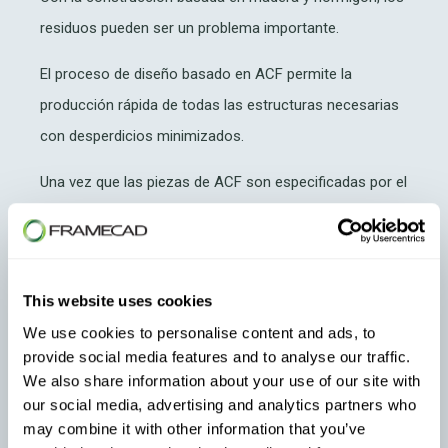
residuos pueden ser un problema importante.
El proceso de diseño basado en ACF permite la
producción rápida de todas las estructuras necesarias
con desperdicios minimizados.
Una vez que las piezas de ACF son especificadas por el
software, pueden producirse rápidamente a escala. Las
máquinas de perfilado pueden tomar bobinas de acero
y producir los componentes estructurales con
This website uses cookies
precisión. Cada pieza será consistente en calidad en
We use cookies to personalise content and ads, to
sección y se dimensionara exactamente como se
provide social media features and to analyse our traffic.
especifica, y los componentes se pueden producir en
We also share information about your use of our site with
grandes cantidades.
our social media, advertising and analytics partners who
may combine it with other information that you’ve
De esta forma, se ahorra tiempo y se eliminan los